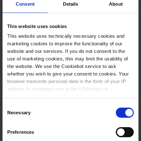
liefern, die Sie erwarten. VITLAB hat sich auf das
Consent
Details
About
volumengenaue Dosieren und Titrieren spezialisiert
und bietet Ihnen für die Maßanalytik ein vielseitiges
This website uses cookies
Programm aus konventionellen Büretten,
Titrierapparaten und hochentwickelten
This website uses technically necessary cookies and
marketing cookies to improve the functionality of our
Flaschenaufsatzbüretten. Dank innovativer Technik
website and our services. If you do not consent to the
können Sie mit unserer Flaschenaufsatzbürette
use of marketing cookies, this may limit the usability of
VITLAB® continuous kontinuierlich titrieren und
the website. We use the Cookiebot service to ask
erreichen damit schnell und komfortabel
whether you wish to give your consent to cookies. Your
punktgenaue Ergebnisse.
browser transmits personal data in the form of your IP
address to cookiebot.com in the USA which is
anonymized but not stored there. Then an anonymized
and encrypted Cookie Key is created which can read and
Consent
follow your cookie preferences for future page visits. The
Necessary
Selection
privacy level in the USA does not correspond to EU
standards, and it cannot be excluded that US authorities
Preferences
access your data on US servers.