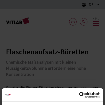
DE
MENÜ
Flaschenaufsatz-Büretten
Chemische Maßanalysen mit kleinen
Flüssigkeitsvolumina erfordern eine hohe
Konzentration
Geräte, die Sie zur Titration einsetzen, müssen Ihnen
ein leichtes und sicheres Arbeiten ermöglichen und
dabei vor allem die reproduzierbare Genauigkeit