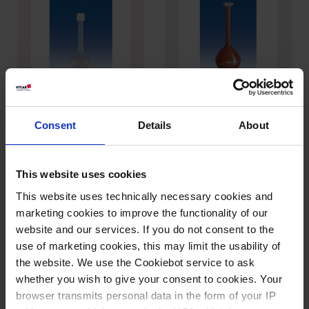
Matraces
Matraces aforados
aforados, PFA,
VITLAB® UV-
Consent
Details
About
clase A, con
protect, PMP, clase
caperuza a rosca ,
A con tapón NS, PP
PFA
This website uses cookies
This website uses technically necessary cookies and
marketing cookies to improve the functionality of our
website and our services. If you do not consent to the
use of marketing cookies, this may limit the usability of
the website. We use the Cookiebot service to ask
whether you wish to give your consent to cookies. Your
browser transmits personal data in the form of your IP