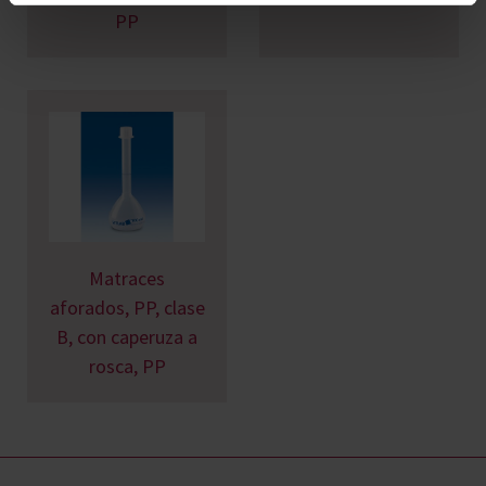
PP
Matraces
aforados, PP, clase
B, con caperuza a
rosca, PP