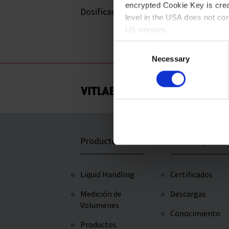
encrypted Cookie Key is crea
Dosificación con máxima fiabilidad
level in the USA does not co
US servers.
Consent
For more information on cook
Necessary
Selection
Imprint
Productos
Servicio y Asist
Liquid Handling
Certificados
Medición de
Descargas
Volumenes
Conocimiento
Productos