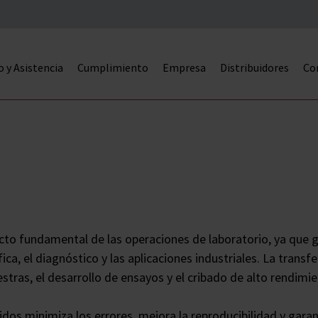
o y Asistencia
Cumplimiento
Empresa
Distribuidores
Co
cto fundamental de las operaciones de laboratorio, ya que g
fica, el diagnóstico y las aplicaciones industriales. La tran
stras, el desarrollo de ensayos y el cribado de alto rendimi
dos minimiza los errores, mejora la reproducibilidad y gara