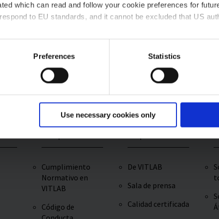
ted which can read and follow your cookie preferences for future
Pipeteado con precisión y confort
E
rrespond to EU standards, and it cannot be excluded that US aut
s
ies and the use of your personal data please visit our
data priv
Preferences
Statistics
Use necessary cookies only
encia
Cumplimiento
Empresa
D
Cumplimiento
De VITLAB
S
Normativo en
t
Sala de prensa
VITLAB
S
Calidad certificada
Código de
Á
Conducta