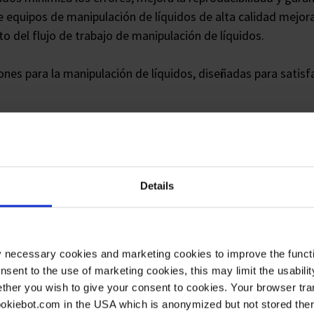
e equipos de manipulación de líquidos de alta calidad mejora 
o del flujo de trabajo de manipulación de líquidos.
nes para la manipulación de líquidos, diseñadas para satisfa
Details
y necessary cookies and marketing cookies to improve the functi
onsent to the use of marketing cookies, this may limit the usabili
ther you wish to give your consent to cookies. Your browser tra
Pipeteado
cookiebot.com in the USA which is anonymized but not stored th