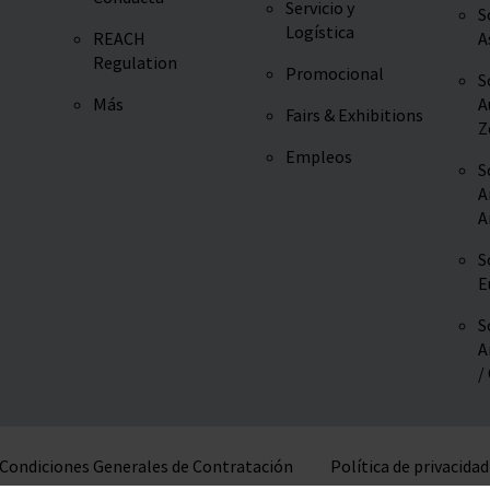
Servicio y
S
Logística
REACH
A
Regulation
Promocional
S
Más
A
Fairs & Exhibitions
Z
Empleos
S
A
A
S
E
S
A
/
Condiciones Generales de Contratación
Política de privacidad