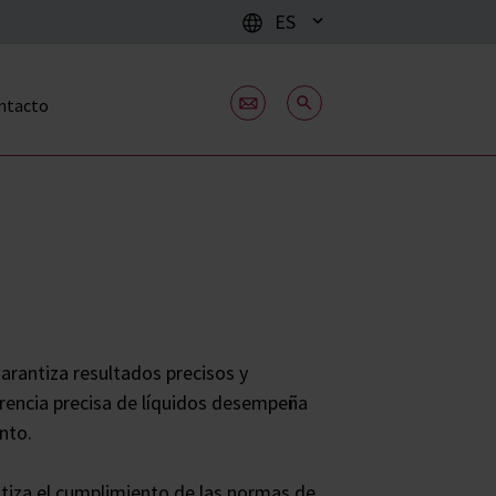
ES
ntacto
arantiza resultados precisos y
sferencia precisa de líquidos desempeña
ento.
ntiza el cumplimiento de las normas de