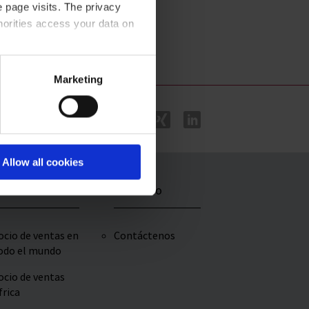
 page visits. The privacy
fectúe valoraciones de forma
horities access your data on
electiva y segura
acy statement
.
Marketing
Allow all cookies
istribuidores
Contacto
ocio de ventas en
Contáctenos
odo el mundo
ocio de ventas
frica