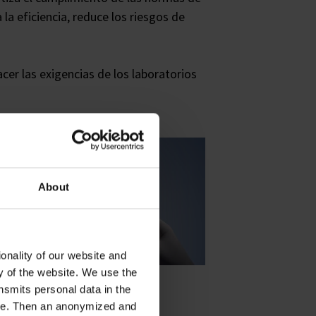
la eficiencia, reduce los riesgos de
cer las exigencias de los laboratorios
About
onality of our website and
ty of the website. We use the
nsmits personal data in the
Valoraciones
ere. Then an anonymized and