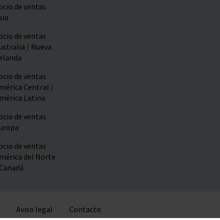
ocio de ventas
sia
ocio de ventas
ustralia / Nueva
elanda
ocio de ventas
mérica Central /
mérica Latina
ocio de ventas
uropa
ocio de ventas
mérica del Norte
 Canadá
Aviso legal
Contacto