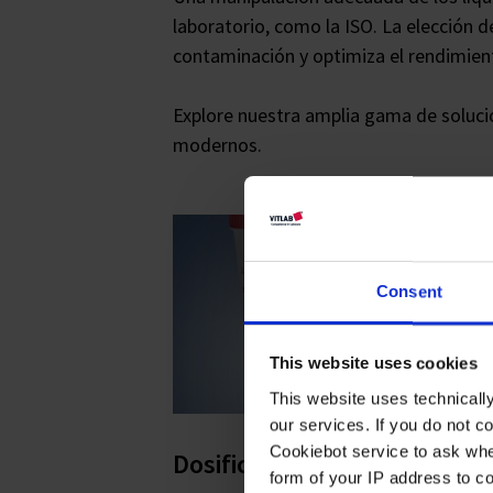
laboratorio, como la ISO. La elección d
contaminación y optimiza el rendimient
Explore nuestra amplia gama de solucio
modernos.
Consent
This website uses cookies
This website uses technicall
our services. If you do not c
Cookiebot service to ask whe
Dosificación
form of your IP address to 