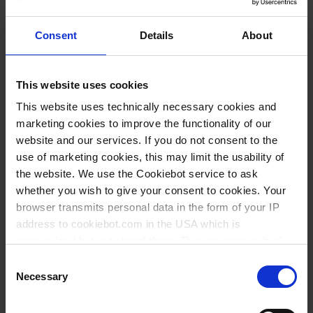
VITLAB® TA²
Consent
Details
About
This website uses cookies
This website uses technically necessary cookies and
Ver Todos
marketing cookies to improve the functionality of our
website and our services. If you do not consent to the
use of marketing cookies, this may limit the usability of
the website. We use the Cookiebot service to ask
Accesorios para Dosificadores
whether you wish to give your consent to cookies. Your
browser transmits personal data in the form of your IP
address to cookiebot.com in the USA which is
anonymized but not stored there. Then an anonymized
and encrypted Cookie Key is created which can read and
Consent
follow your cookie preferences for future page visits. The
Necessary
Selection
privacy level in the USA does not correspond to EU
standards, and it cannot be excluded that US authorities