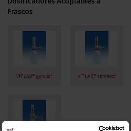
Dosificadores Acoplables a
Frascos
VITLAB® genius²
VITLAB® simplex²