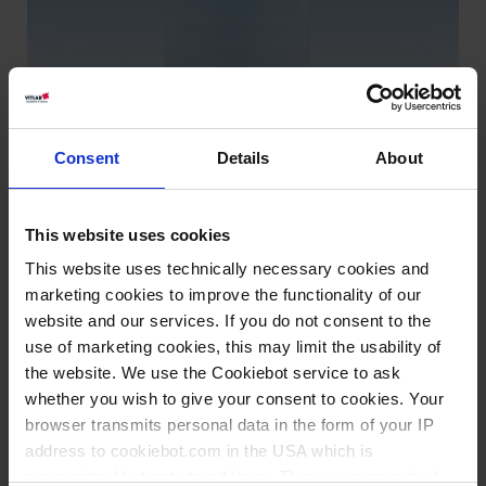
Consent
Details
About
This website uses cookies
This website uses technically necessary cookies and
Certificado de calidad
marketing cookies to improve the functionality of our
website and our services. If you do not consent to the
use of marketing cookies, this may limit the usability of
Conocimiento:
Videos de
the website. We use the Cookiebot service to ask
Dosificar
productos
whether you wish to give your consent to cookies. Your
browser transmits personal data in the form of your IP
address to cookiebot.com in the USA which is
Variantes / Tamaños
anonymized but not stored there. Then an anonymized