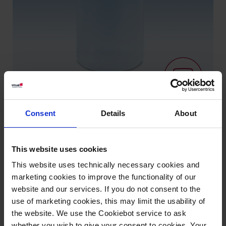
Consent
Details
About
Certificat de qualité
This website uses cookies
This website uses technically necessary cookies and
Vidéos de
Savoir: Dosage
marketing cookies to improve the functionality of our
produits
website and our services. If you do not consent to the
use of marketing cookies, this may limit the usability of
the website. We use the Cookiebot service to ask
Variantes / Tailles
whether you wish to give your consent to cookies. Your