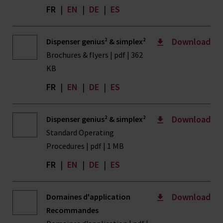
FR
|
EN
|
DE
|
ES
Download
Dispenser genius² & simplex²
Brochures & flyers | pdf | 362
KB
FR
|
EN
|
DE
|
ES
Download
Dispenser genius² & simplex²
Standard Operating
Procedures | pdf | 1 MB
FR
|
EN
|
DE
|
ES
Download
Domaines d'application
Recommandes