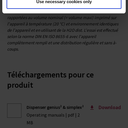
Use necessary cookies only
mm).
Exactitude et coefficient de variation selon DIN EN ISO 8655-5
rapportées au volume nominal (= volume maxi) imprimé sur
l'appareil à température (20 °C) et environnement identiques
de l'appareil et en utilisant de la H2O dist. L'essai est effectué
selon la norme DIN EN ISO 8655-6 avec l'appareil
complètement rempli et une distribution régulière et sans à-
coups.
Téléchargements pour ce
produit
Download
Dispenser genius² & simplex²
Operating manuals | pdf | 2
MB