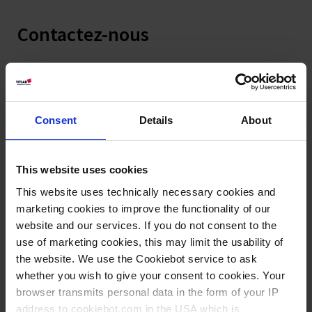
Contactez-nous
Objet
*
Consent
Details
About
Entreprise
This website uses cookies
Salutation
*
This website uses technically necessary cookies and
marketing cookies to improve the functionality of our
website and our services. If you do not consent to the
Prénom
*
Nom de famille
*
use of marketing cookies, this may limit the usability of
the website. We use the Cookiebot service to ask
whether you wish to give your consent to cookies. Your
browser transmits personal data in the form of your IP
Email
*
Téléphone
address to cookiebot.com in the USA which is