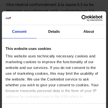
titre réservé conformément à la clause 6.3 ou les
éléments nouvellement créés conformément à la
clause 6.2, le client doit nous en informer
immédiatement.
6.7 En cas de défaut de paiement, de rejet de lettres
Consent
Details
About
de change ou de chèques, d‘échec ou de rejet d‘un
paiement effectué par prélèvement SEPA, de
This website uses cookies
cessation des paiements ou d‘insolvabilité du client
ou du client final, les droits du client au titre de
This website uses technically necessary cookies and
marketing cookies to improve the functionality of our
l‘article 6.3 s‘éteignent ; le client doit
website and our services. If you do not consent to the
immédiatement informer l‘acquéreur concerné de la
use of marketing cookies, this may limit the usability of
réserve de propriété étendue ; le client ne peut
the website. We use the Cookiebot service to ask
utiliser le produit de la cession que pour payer les
whether you wish to give your consent to cookies. Your
produits contractuels livrés. Nous sommes
browser transmits personal data in the form of your IP
également en droit de recouvrer nous-mêmes les
address to cookiebot.com in the USA which is
créances cédées.
anonymized but not stored there. Then an anonymized