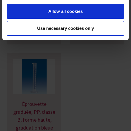
Éprouvette
Éprouvette
graduée, PMP,
graduée, PMP,
Allow all cookies
classe A, forme
classe A, forme
haute, graduation
haute, graduation
Use necessary cookies only
imprimée en rouge
en relief
Éprouvette
graduée, PP, classe
B, forme haute,
graduation bleue