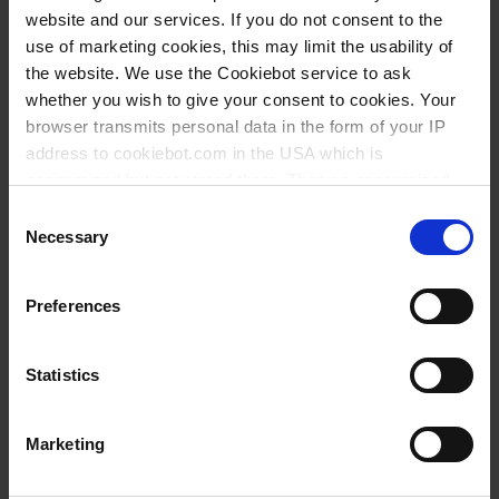
bouchon RIN, PP
website and our services. If you do not consent to the
use of marketing cookies, this may limit the usability of
the website. We use the Cookiebot service to ask
whether you wish to give your consent to cookies. Your
browser transmits personal data in the form of your IP
Voir Tous
address to cookiebot.com in the USA which is
anonymized but not stored there. Then an anonymized
and encrypted Cookie Key is created which can read and
Consent
follow your cookie preferences for future page visits. The
Necessary
Selection
Éprouvettes Graduées
privacy level in the USA does not correspond to EU
standards, and it cannot be excluded that US authorities
Preferences
access your data on US servers.
For more information on cookies and the use of your
Statistics
personal data please visit our
data privacy statement
.
Marketing
Imprint