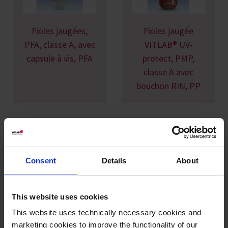
Fioles jaugées,
Fioles jaugée
PFA, classe A, avec
VITLAB® UV-
capsule à vis, PFA
protect, PMP,
classe A avec
bouchon RIN, PP
Consent
Details
About
This website uses cookies
Fioles jaugée, PMP,
This website uses technically necessary cookies and
classe A avec
marketing cookies to improve the functionality of our