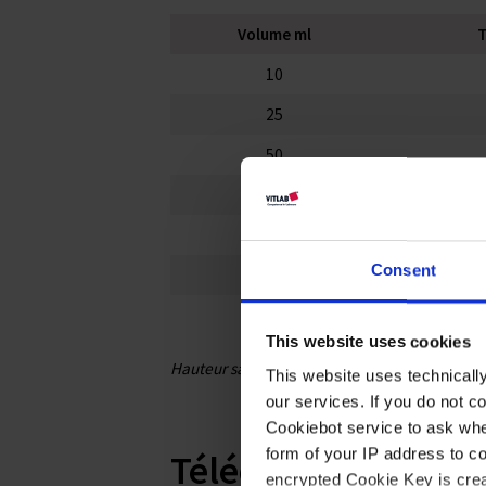
Volume ml
T
10
25
50
100
250
Consent
500
1000
This website uses cookies
Hauteur sans bouchon
This website uses technicall
our services. If you do not c
Cookiebot service to ask whe
form of your IP address to 
Téléchargements p
encrypted Cookie Key is crea