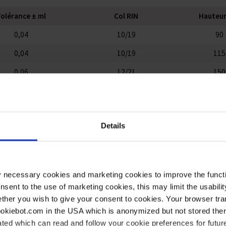
olérance ± ml
Col RIN
Hauteu
0,04
10/19
90
0,04
10/19
115
0,06
12/21
150
0,10
14/23
180
0,15
19/26
235
Details
0,25
19/26
270
0,40
24/29
310
y necessary cookies and marketing cookies to improve the functi
onsent to the use of marketing cookies, this may limit the usabili
ther you wish to give your consent to cookies. Your browser tra
cookiebot.com in the USA which is anonymized but not stored th
our ce produit
ted which can read and follow your cookie preferences for future