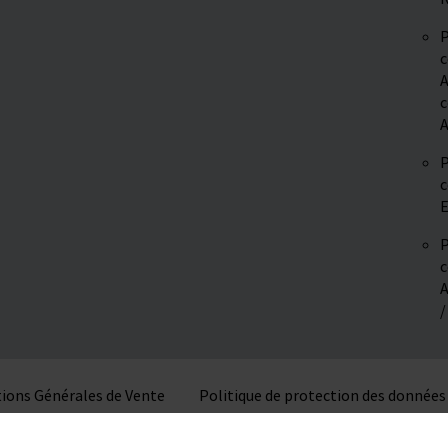
P
c
A
c
A
P
c
E
P
c
A
/
ions Générales de Vente
Politique de protection des données
© 2026 VITLAB GmbH