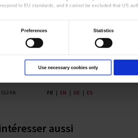
rrespond to EU standards, and it cannot be excluded that US aut
ies and the use of your personal data please visit our
data priv
Preferences
Statistics
FR
|
EN
|
DE
|
ES
d Cylinders
FR
|
EN
|
DE
|
ES
Use necessary cookies only
FR
|
EN
|
DE
|
ES
| 512 KB
intéresser aussi