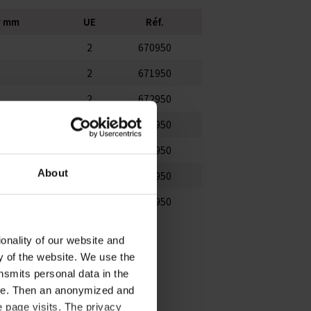
r mm
UE
Réf.
2
670950
2
671950
2
672950
2
673950
2
674950
About
2
675950
1
676950
onality of our website and
ty of the website. We use the
nsmits personal data in the
ere. Then an anonymized and
 page visits. The privacy