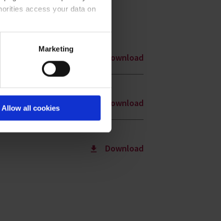
horities access your data on
acy statement
.
Marketing
Download
Download
Allow all cookies
Download