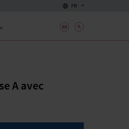
FR
ac
se A avec