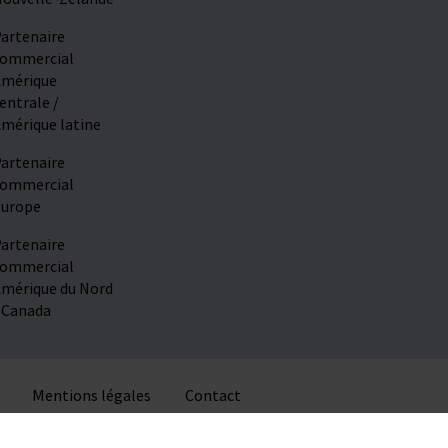
artenaire
ommercial
mérique
entrale /
mérique latine
artenaire
ommercial
urope
artenaire
ommercial
mérique du Nord
 Canada
Mentions légales
Contact