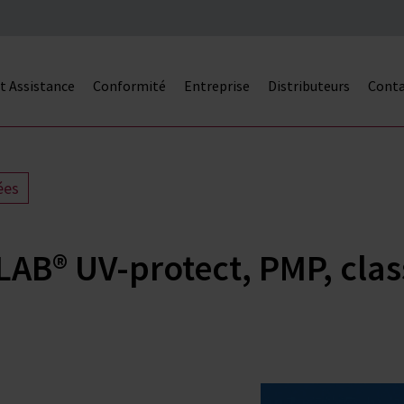
et Assistance
Conformité
Entreprise
Distributeurs
Cont
ées
TLAB® UV-protect, PMP, clas