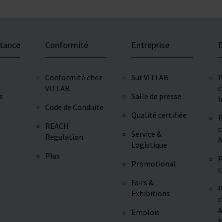
stance
Conformité
Entreprise
D
Conformité chez
Sur VITLAB
P
VITLAB
c
s
Salle de presse
l
Code de Conduite
Qualité certifiée
P
REACH
c
Service &
Regulation
A
Logistique
Plus
P
Promotional
c
Fairs &
P
Exhibitions
c
A
Emplois
N