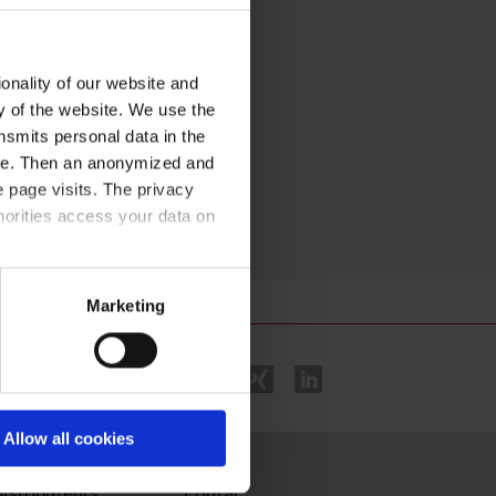
 +49 6026 9 77 99-30
:
info@vitlab.com
onality of our website and
ty of the website. We use the
nsmits personal data in the
ere. Then an anonymized and
 page visits. The privacy
horities access your data on
acy statement
.
Marketing
Allow all cookies
istributeurs
Contac