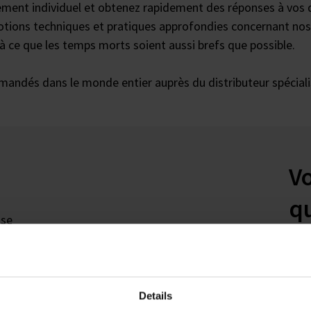
rement individuel et obtenez rapidement des réponses à vos 
otions techniques et pratiques approfondies concernant nos 
à ce que les temps morts soient aussi brefs que possible.
andés dans le monde entier auprès du distributeur spéciali
V
q
 se
e
VIT
Cus
res,
 vos
Details
Télé