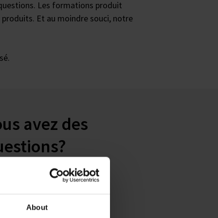
questions. Les formations produit
produits. Et au moindre souci, notre
sé.
ous avez des
uestions?
LAB GmbH
tomer Service
About
phone: +49 6026 9 77 99-0