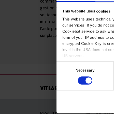
commandes. Notre département de
gestion produit et notre équipe de ven
This website uses cookies
se tiennent à votre disposition pour to
This website uses technicall
information technique ou pour obtenir
our services. If you do not c
l’aide pour votre application – égaleme
Cookiebot service to ask whe
sur place ».
form of your IP address to 
encrypted Cookie Key is crea
level in the USA does not co
US servers.
Consent
For more information on cook
Necessary
Selection
Imprint
Produits
Service et Assi