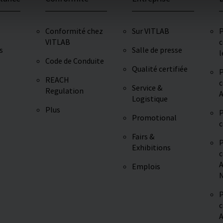
Conformité chez
Sur VITLAB
P
VITLAB
c
s
Salle de presse
l
Code de Conduite
Qualité certifiée
P
REACH
c
Service &
Regulation
A
Logistique
Plus
P
Promotional
c
Fairs &
P
Exhibitions
c
A
Emplois
N
P
c
A