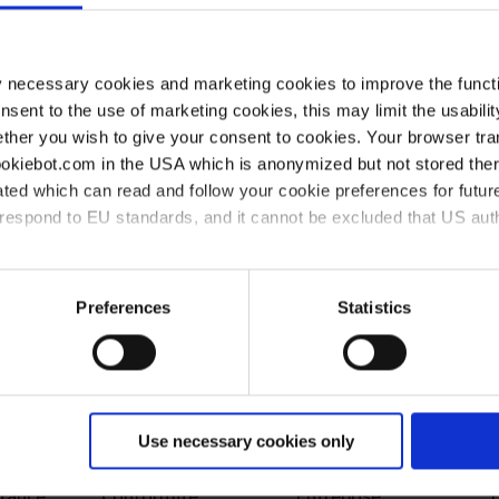
Fax:
te
Mail
ute
y necessary cookies and marketing cookies to improve the functi
 de
onsent to the use of marketing cookies, this may limit the usabili
nt «
ther you wish to give your consent to cookies. Your browser tra
cookiebot.com in the USA which is anonymized but not stored th
ted which can read and follow your cookie preferences for future
rrespond to EU standards, and it cannot be excluded that US aut
ies and the use of your personal data please visit our
data priv
Preferences
Statistics
Use necessary cookies only
stance
Conformité
Entreprise
D