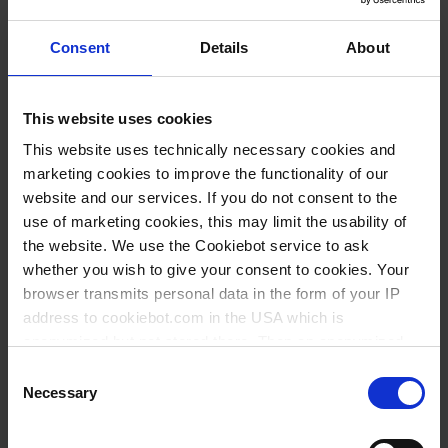
Proposition
Statement
Consent
Details
About
La proposition 65 de
En tant qu'entreprise
Californie (CA Prop 65),
responsable, VITLAB
officiellement connue
souhaite s'assurer que
This website uses cookies
sous le nom de « Safe
ses produits sont
This website uses technically necessary cookies and
Drinking Water and
conformes aux
marketing cookies to improve the functionality of our
Toxic Enforcement Act
directives légales et
website and our services. If you do not consent to the
of 1986 » (loi de 1986
éthiques. La présente
use of marketing cookies, this may limit the usability of
the website. We use the Cookiebot service to ask
sur la sécurité de l'eau
déclaration explique
whether you wish to give your consent to cookies. Your
potable et la lutte
notre approche vis-à-vis
browser transmits personal data in the form of your IP
contre les substances
de la loi Dodd-Frank
address to cookiebot.com in the USA which is
toxiques).
(Dodd-Frank Wall Street
anonymized but not stored there. Then an anonymized
Reform and Consumer
and encrypted Cookie Key is created which can read and
Consent
more information
Protection Act).
follow your cookie preferences for future page visits. The
Necessary
Selection
privacy level in the USA does not correspond to EU
more information
standards, and it cannot be excluded that US authorities