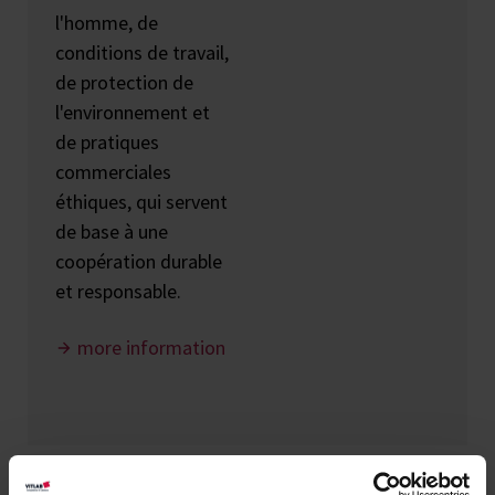
l'homme, de
conditions de travail,
de protection de
l'environnement et
de pratiques
commerciales
éthiques, qui servent
de base à une
coopération durable
et responsable.
more information
California
Dodd-Frank Act