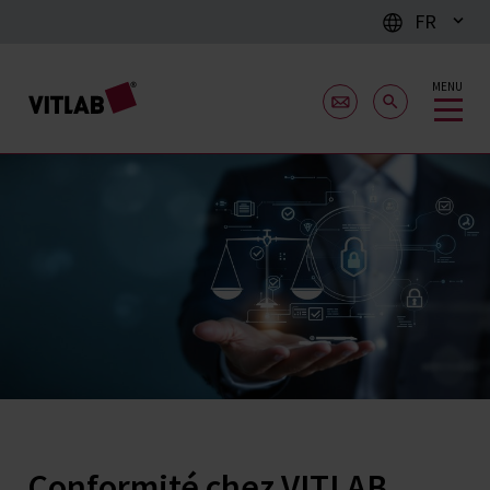
FR
MENU
Conformité chez VITLAB