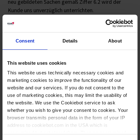
neu gebildeten Sachen gemäß Ziffer 6.2 wird der
Kunde uns unverzüglich unterrichten.
6.7 Bei Zahlungsverzug, Nichteinlösung von Wechseln
oder Schecks, Nichterfolg oder Rückbuchung einer
im SEPA-Lastschriftverfahren erfolgenden Zahlung,
Consent
Details
About
Zahlungseinstellung oder Insolvenz des Kunden oder
des Endabnehmers erlöschen die Rechte des Kunden
aus Ziffer 6.3; der Kunde hat den jeweiligen
This website uses cookies
Abnehmer umgehend auf den verlängerten
This website uses technically necessary cookies and
Eigentumsvorbehalt hinzuweisen; er darf die
marketing cookies to improve the functionality of our
abgetretenen Erlösanteile nur zur Bezahlung der
website and our services. If you do not consent to the
gelieferten Vertragsprodukte verwenden. Wir sind
use of marketing cookies, this may limit the usability of
zudem berechtigt, die abgetretenen Forderungen
the website. We use the Cookiebot service to ask
whether you wish to give your consent to cookies. Your
selbst einzuziehen.
browser transmits personal data in the form of your IP
6.8 Bei schuldhaftem Verstoß des Kunden gegen
address to cookiebot.com in the USA which is
seine Vertragspflichten, insbesondere in den Fällen
anonymized but not stored there. Then an anonymized
der Ziffer 6.7 sind wir berechtigt, vom Vertrag