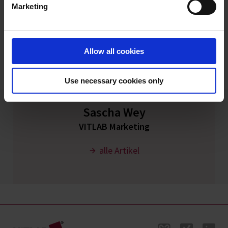
Marketing
Imprint
Die VITLAB GmbH hat erfolgreich am
Nachhaltigkeitsranking der
Bewertungsplattform EcoVadis
Allow all cookies
teilgenommen.
Use necessary cookies only
Sascha Wey
VITLAB Marketing
alle Artikel