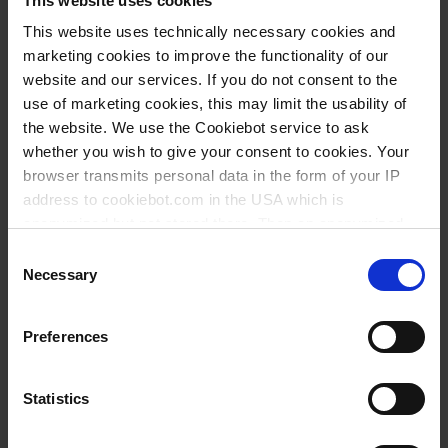
This website uses cookies
This website uses technically necessary cookies and
Mit dem Nachhaltigkeitsbericht 2024
marketing cookies to improve the functionality of our
möchten wir offen und faktenbasiert
website and our services. If you do not consent to the
über unsere Aktivitäten in den
use of marketing cookies, this may limit the usability of
Bereichen Umwelt,…
the website. We use the Cookiebot service to ask
whether you wish to give your consent to cookies. Your
browser transmits personal data in the form of your IP
Dieses Jahr haben wir das iGEM-Team
address to cookiebot.com in the USA which is
Frankfurt mit unseren
anonymized but not stored there. Then an anonymized
Laborprodukten unterstützt.
and encrypted Cookie Key is created which can read and
Consent
follow your cookie preferences for future page visits. The
Necessary
Selection
privacy level in the USA does not correspond to EU
standards, and it cannot be excluded that US authorities
Preferences
Die Griffin-Becher von VITLAB sind
access your data on US servers.
eine gute Wahl. Sie erhalten einen
Becher mit bester Haltbarkeit und
For more information on cookies and the use of your
Statistics
bester…
personal data please visit our
data privacy statement
.