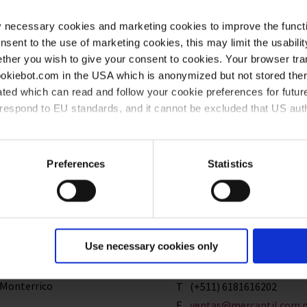
y necessary cookies and marketing cookies to improve the functi
onsent to the use of marketing cookies, this may limit the usabili
a
T
+(56) 9 66916656
ther you wish to give your consent to cookies. Your browser tra
E
contacto@easylab.cl
cookiebot.com in the USA which is anonymized but not stored th
www.easylab.cl
ted which can read and follow your cookie preferences for future
rrespond to EU standards, and it cannot be excluded that US aut
ies and the use of your personal data please visit our
data priv
Preferences
Statistics
T
(+52) 5552645500
E
ventas@elcrisol.com.mx
www.elcrisol.com.mx
Use necessary cookies only
– Monterrico
T
(+511) 6181616202
E
ventas@mercantil.com.