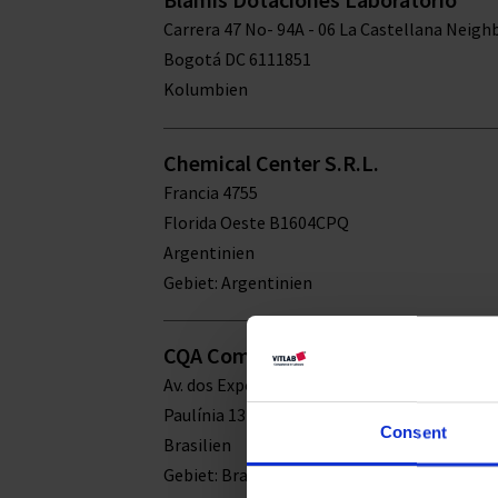
Carrera 47 No- 94A - 06 La Castellana Neig
Bogotá DC 6111851
Kolumbien
Chemical Center S.R.L.
Francia 4755
Florida Oeste B1604CPQ
Argentinien
Gebiet: Argentinien
CQA Comercial Quimica Americana 
Av. dos Expedicionários, 1212 - Jardim Vista 
Paulínia 13140-000
Consent
Brasilien
Gebiet: Brasilien