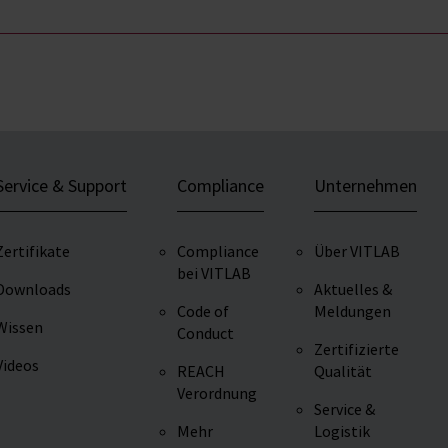
Service & Support
Compliance
Unternehmen
Zertifikate
Compliance
Über VITLAB
bei VITLAB
Downloads
Aktuelles &
Code of
Meldungen
Wissen
Conduct
Zertifizierte
Videos
REACH
Qualität
Verordnung
Service &
Mehr
Logistik