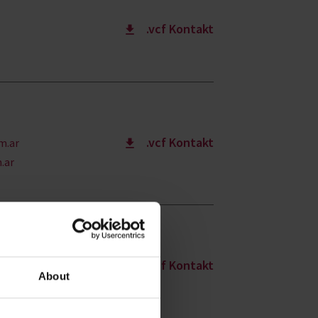
.vcf Kontakt
.vcf Kontakt
m.ar
.ar
.vcf Kontakt
.br
About