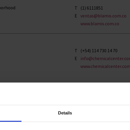
hborhood
T
(1) 6111851
E
ventas@blamis.com.co
www.blamis.com.co
T
(+54) 114 730 14 70
E
info@chemicalcenter.co
www.chemicalcenter.com
Ltda.
Alegre
T
(+55) 1938 749 775
E
vendas@cqaquimica.com
Details
www.cqaquimica.com.br