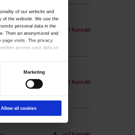
onality of our website and
ty of the website. We use the
nsmits personal data in the
.vcf Kontakt
ere. Then an anonymized and
 page visits. The privacy
horities access your data on
acy statement
.
Marketing
.vcf Kontakt
Allow all cookies
.vcf Kontakt
pe