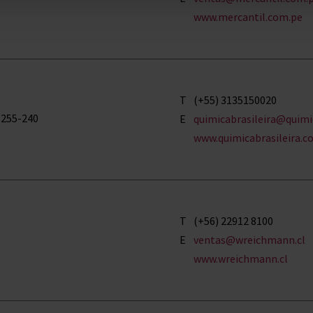
www.mercantil.com.pe
T
(+55) 3135150020
1255-240
E
quimicabrasileira@quimicabrasile
www.quimicabrasileira.c
T
(+56) 22912 8100
E
ventas@wreichmann.cl
www.wreichmann.cl