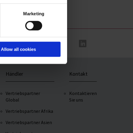
ezielt und sicher titrieren
acy statement
.
Marketing
Allow all cookies
Händler
Kontakt
Vertriebspartner
Kontaktieren
Global
Sie uns
Vertriebspartner Afrika
Vertriebspartner Asien