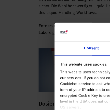
sicher. Die Wahl hochwertiger Liquid H
des Liquid Handling-Workflows.
Entdecken Sie unser umfangreiches So
Labore gerecht zu werden.
Consent
This website uses cookies
This website uses technicall
our services. If you do not c
Cookiebot service to ask whe
form of your IP address to 
encrypted Cookie Key is crea
level in the USA does not co
Dosieren
US servers.