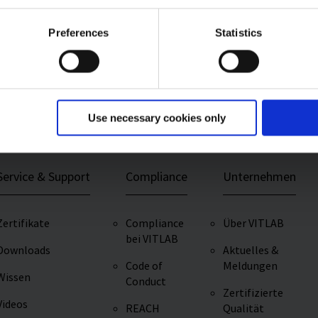
Pipettieren mit Präzision und Komfort
G
ies and the use of your personal data please visit our
data priv
Preferences
Statistics
Use necessary cookies only
Service & Support
Compliance
Unternehmen
Zertifikate
Compliance
Über VITLAB
bei VITLAB
Downloads
Aktuelles &
Code of
Meldungen
Wissen
Conduct
Zertifizierte
Videos
REACH
Qualität