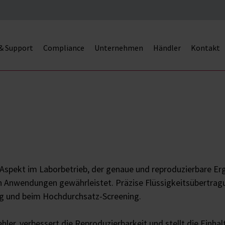
 & Support
Compliance
Unternehmen
Händler
Kontakt
 Aspekt im Laborbetrieb, der genaue und reproduzierbare Erg
n Anwendungen gewährleistet. Präzise Flüssigkeitsübertragung
g und beim Hochdurchsatz-Screening.
hler, verbessert die Reproduzierbarkeit und stellt die Einh