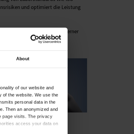
onsrisiken und optimiert die Leistung
en, um den Anforderungen moderner
About
onality of our website and
ty of the website. We use the
nsmits personal data in the
ere. Then an anonymized and
 page visits. The privacy
horities access your data on
Titrieren