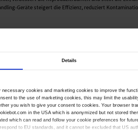
andling-Geräte steigert die Effizienz, reduziert Kontaminati
rtiment an Liquid Handling-Lösungen, die entwickelt wurd
Details
y necessary cookies and marketing cookies to improve the functi
onsent to the use of marketing cookies, this may limit the usabili
ther you wish to give your consent to cookies. Your browser tra
cookiebot.com in the USA which is anonymized but not stored th
ted which can read and follow your cookie preferences for future
rrespond to EU standards, and it cannot be excluded that US aut
Pipettieren