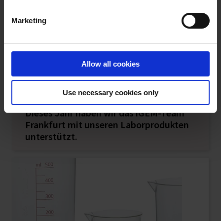
Marketing
Imprint
Allow all cookies
Use necessary cookies only
12.08.2025
Dieses Jahr haben wir das iGEM-Team
Frankfurt mit unseren Laborprodukten
unterstützt.