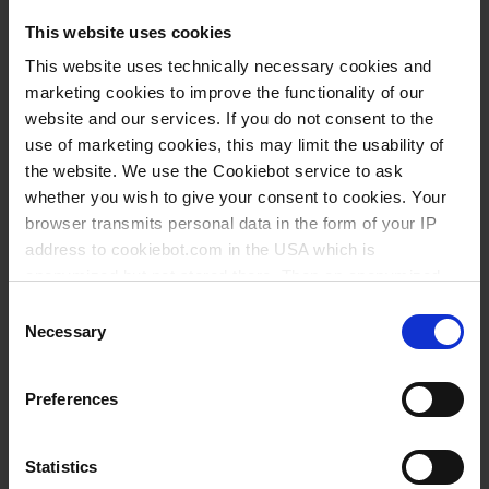
This website uses cookies
This website uses technically necessary cookies and
marketing cookies to improve the functionality of our
website and our services. If you do not consent to the
use of marketing cookies, this may limit the usability of
the website. We use the Cookiebot service to ask
whether you wish to give your consent to cookies. Your
browser transmits personal data in the form of your IP
address to cookiebot.com in the USA which is
anonymized but not stored there. Then an anonymized
13.01.2026
and encrypted Cookie Key is created which can read and
Consent
Gemäß den Angaben von EcoVadis gehört
follow your cookie preferences for future page visits. The
Necessary
Selection
VITLAB GmbH zu den besten 5 Prozent
privacy level in the USA does not correspond to EU
der bewerteten vergleichbaren
standards, and it cannot be excluded that US authorities
Preferences
Unternehmen und…
access your data on US servers.
For more information on cookies and the use of your
Statistics
personal data please visit our
data privacy statement
.