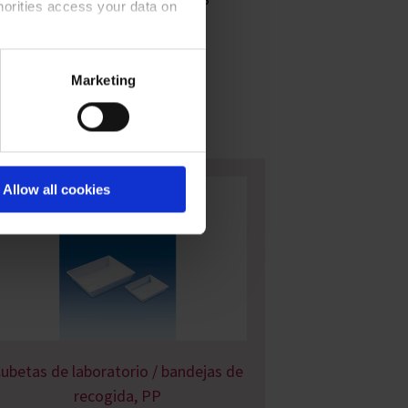
horities access your data on
acy statement
.
Marketing
Allow all cookies
ubetas de laboratorio / bandejas de
recogida, PP