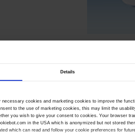
Details
Ancho mm
Altura mm
150
17
y necessary cookies and marketing cookies to improve the functi
180
17
onsent to the use of marketing cookies, this may limit the usabili
210
17
ther you wish to give your consent to cookies. Your browser tra
cookiebot.com in the USA which is anonymized but not stored th
245
17
ted which can read and follow your cookie preferences for future
288
17