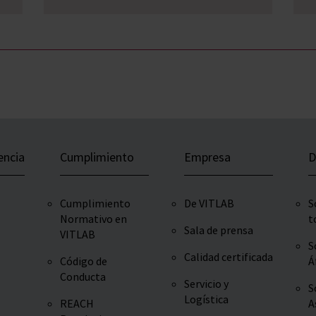
encia
Cumplimiento
Empresa
D
Cumplimiento
De VITLAB
S
Normativo en
t
Sala de prensa
VITLAB
S
Calidad certificada
Código de
Á
Conducta
Servicio y
S
Logística
REACH
A