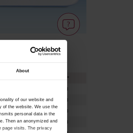
About
UE
Art. Nº
5
71598
onality of our website and
5
71698
ty of the website. We use the
5
71798
nsmits personal data in the
ere. Then an anonymized and
5
71898
 page visits. The privacy
5
71998