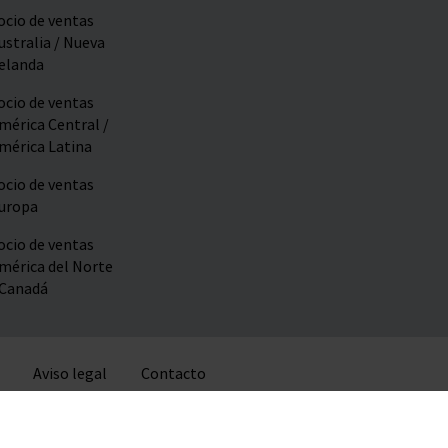
ocio de ventas
ustralia / Nueva
elanda
ocio de ventas
mérica Central /
mérica Latina
ocio de ventas
uropa
ocio de ventas
mérica del Norte
 Canadá
Aviso legal
Contacto