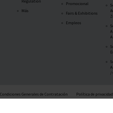
Regulation
Promocional
S
Más
A
Fairs & Exhibitions
Z
Empleos
S
A
A
S
E
S
A
/
Condiciones Generales de Contratación
Política de privacidad
© 2026 VITLAB GmbH