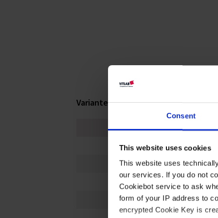
Variantes / Tamaños
Consent
Longitud mm
190
This website uses cookies
This website uses technicall
245
our services. If you do not c
280
Cookiebot service to ask whe
form of your IP address to 
355
encrypted Cookie Key is crea
428