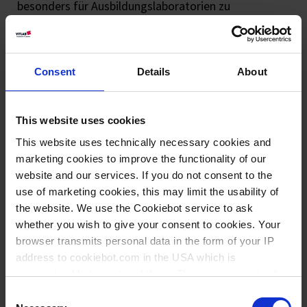
besonders für Ausbildungslaboratorien zu
empfehlen. Anwendung finden Exsikkatoren vor
allem in der analytischen und präparativen Chemie,
wo sie vor allem zur Trocknung fester Substanzen
Consent
Details
About
verwendet werden. Eine weitere Anwendung ist die
Lagerung von Proben bei konstanter
Luftfeuchtigkeit.
This website uses cookies
This website uses technically necessary cookies and
marketing cookies to improve the functionality of our
website and our services. If you do not consent to the
use of marketing cookies, this may limit the usability of
the website. We use the Cookiebot service to ask
whether you wish to give your consent to cookies. Your
browser transmits personal data in the form of your IP
Exsikkatoren mit
Exsikkator-
address to cookiebot.com in the USA which is
anonymized but not stored there. Then an anonymized
Hahn, PP/PC
Scheiben
and encrypted Cookie Key is created which can read and
Consent
follow your cookie preferences for future page visits. The