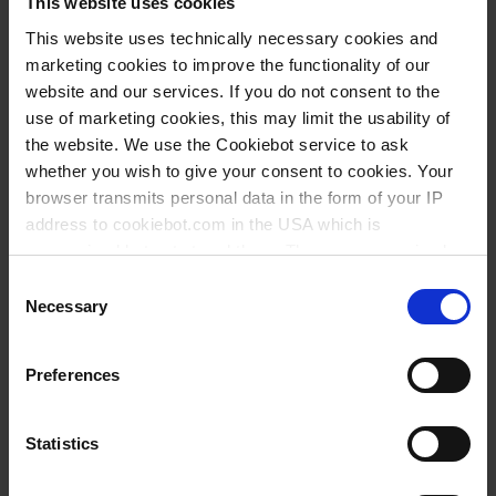
This website uses cookies
This website uses technically necessary cookies and
marketing cookies to improve the functionality of our
website and our services. If you do not consent to the
use of marketing cookies, this may limit the usability of
the website. We use the Cookiebot service to ask
whether you wish to give your consent to cookies. Your
browser transmits personal data in the form of your IP
address to cookiebot.com in the USA which is
anonymized but not stored there. Then an anonymized
and encrypted Cookie Key is created which can read and
Consent
follow your cookie preferences for future page visits. The
Necessary
Selection
privacy level in the USA does not correspond to EU
standards, and it cannot be excluded that US authorities
Preferences
access your data on US servers.
For more information on cookies and the use of your
Statistics
personal data please visit our
data privacy statement
.