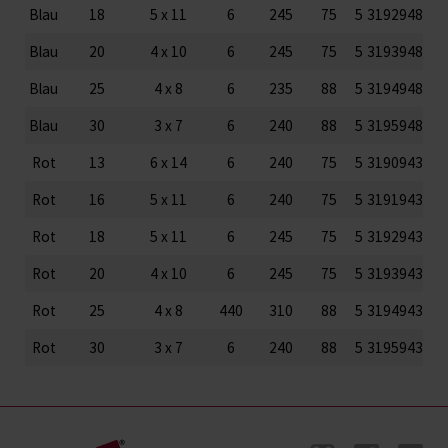
Blau
18
5 x 11
6
245
75
5
3192948
Blau
20
4 x 10
6
245
75
5
3193948
Blau
25
4 x 8
6
235
88
5
3194948
Blau
30
3 x 7
6
240
88
5
3195948
Rot
13
6 x 14
6
240
75
5
3190943
Rot
16
5 x 11
6
240
75
5
3191943
Rot
18
5 x 11
6
245
75
5
3192943
Rot
20
4 x 10
6
245
75
5
3193943
Rot
25
4 x 8
440
310
88
5
3194943
Rot
30
3 x 7
6
240
88
5
3195943