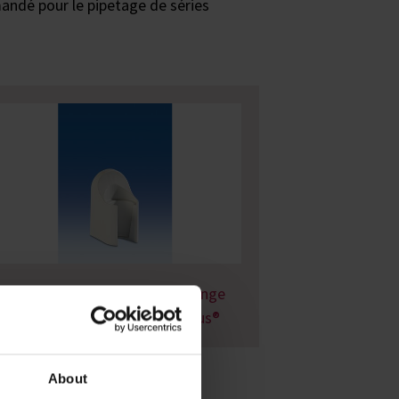
mandé pour le pipetage de séries
Accessoires / Pièces de rechange
pour VITLAB pipeo® & maneus®
About