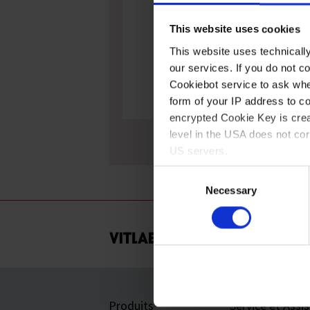
This website uses cookies
This website uses technicall
our services. If you do not c
Cookiebot service to ask whe
form of your IP address to 
encrypted Cookie Key is crea
level in the USA does not co
Poires pour pipetage, NR
US servers.
Consent
For more information on cook
Necessary
Selection
Imprint
Produits
Service et Assi