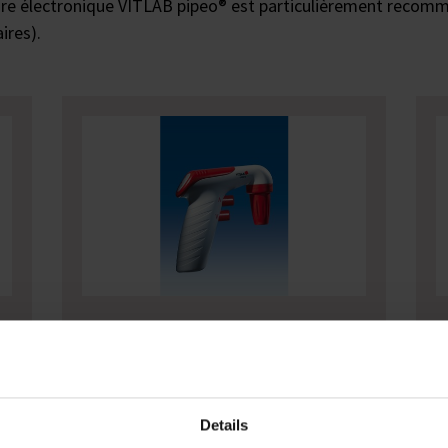
iaire électronique VITLAB pipeo® est particulièrement recom
ires).
VITLAB pipeo®
Details