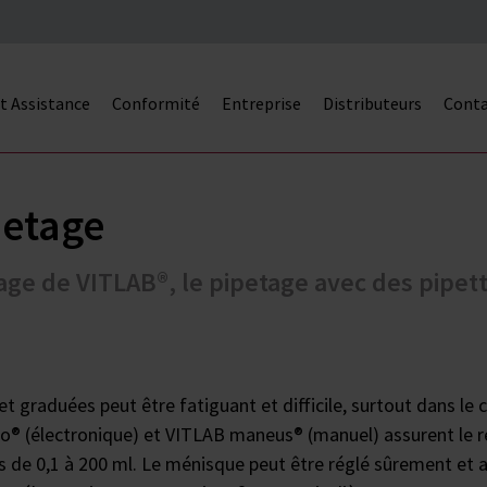
et Assistance
Conformité
Entreprise
Distributeurs
Cont
petage
etage de VITLAB®, le pipetage avec des pipe
t graduées peut être fatiguant et difficile, surtout dans le 
eo® (électronique) et VITLAB maneus® (manuel) assurent le re
s de 0,1 à 200 ml. Le ménisque peut être réglé sûrement et 