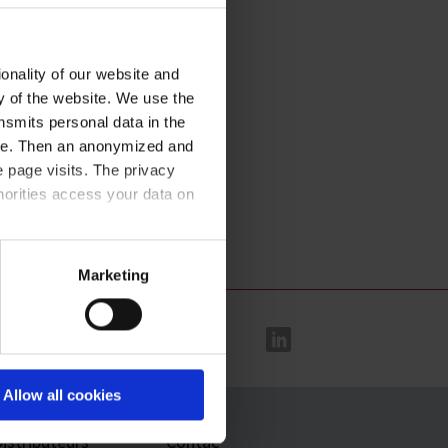
onality of our website and
ty of the website. We use the
nsmits personal data in the
ere. Then an anonymized and
 page visits. The privacy
horities access your data on
acy statement
.
Marketing
Allow all cookies
istributeurs
Contac