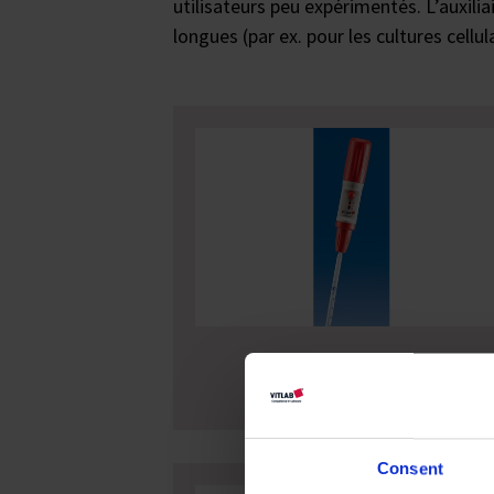
utilisateurs peu expérimentés. L’auxil
longues (par ex. pour les cultures cellula
VITLAB maneus®
Consent