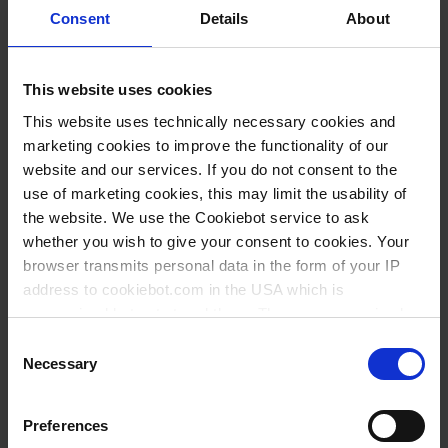
ml
ml
ml
mm
mm
Consent
Details
About
10
0,20
0,20
15
145
12
646941
25
0,50
0,50
22
170
12
647941
This website uses cookies
50
1,00
1,00
27
200
12
648941
This website uses technically necessary cookies and
marketing cookies to improve the functionality of our
100
1,00
1,00
33
250
12
649941
website and our services. If you do not consent to the
250
2,00
2,00
44
315
6
650941
use of marketing cookies, this may limit the usability of
the website. We use the Cookiebot service to ask
500
5,00
5,00
58
360
6
651941
whether you wish to give your consent to cookies. Your
browser transmits personal data in the form of your IP
1000
10,00
10,00
69
440
6
652941
address to cookiebot.com in the USA which is
2000
20,00
20,00
97
482
3
653941
anonymized but not stored there. Then an anonymized
and encrypted Cookie Key is created which can read and
Consent
follow your cookie preferences for future page visits. The
Necessary
Selection
privacy level in the USA does not correspond to EU
Téléchargements pour ce
standards, and it cannot be excluded that US authorities
Preferences
produit
access your data on US servers.