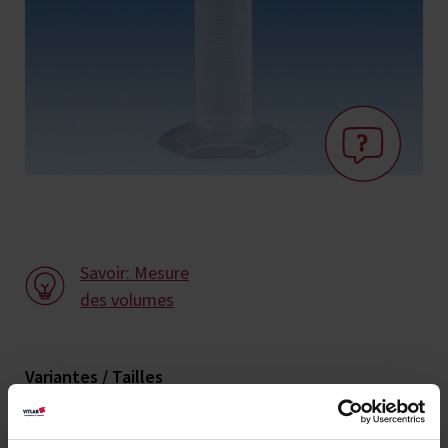
Savoir: Mesure
des volumes
Variantes / Tailles
Volume
Tolérance ±
Subdivision
Ø
Hauteur
UE
Réf.