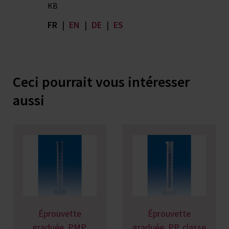
KB
FR
|
EN
|
DE
|
ES
Ceci pourrait vous intéresser
aussi
Éprouvette
Éprouvette
graduée, PMP,
graduée, PP, classe