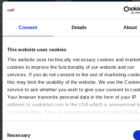
Consent
Details
About
This website uses cookies
This website uses technically necessary cookies and market
cookies to improve the functionality of our website and our
services. If you do not consent to the use of marketing cooki
this may limit the usability of the website. We use the Cookie
service to ask whether you wish to give your consent to cook
Your browser transmits personal data in the form of your IP
address to cookiebot.com in the USA which is anonymized b
Wissen:
not stored there. Then an anonymized and encrypted Cookie
Fluorkunststoff-
is created which can read and follow your cookie preferences
Produkte
future page visits. The privacy level in the USA does not
Consent
correspond to EU standards, and it cannot be excluded that
Necessary
Selection