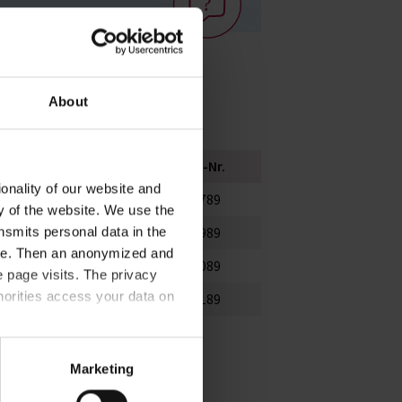
About
Höhe mm
VE
Art.-Nr.
onality of our website and
76
24
91789
ty of the website. We use the
nsmits personal data in the
80
24
91989
ere. Then an anonymized and
106
12
92089
 page visits. The privacy
horities access your data on
187
12
92189
acy statement
.
Marketing