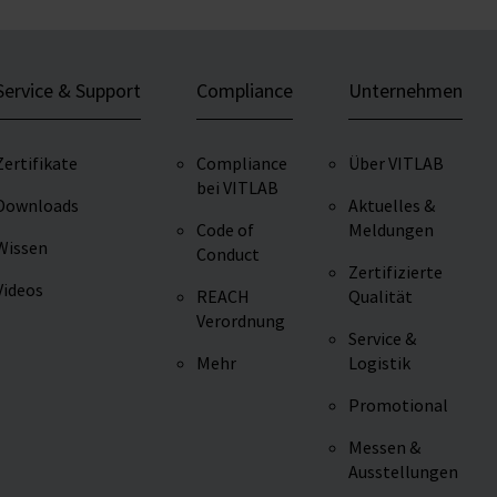
Service & Support
Compliance
Unternehmen
Zertifikate
Compliance
Über VITLAB
bei VITLAB
Downloads
Aktuelles &
Code of
Meldungen
Wissen
Conduct
Zertifizierte
Videos
REACH
Qualität
Verordnung
Service &
Mehr
Logistik
Promotional
Messen &
Ausstellungen