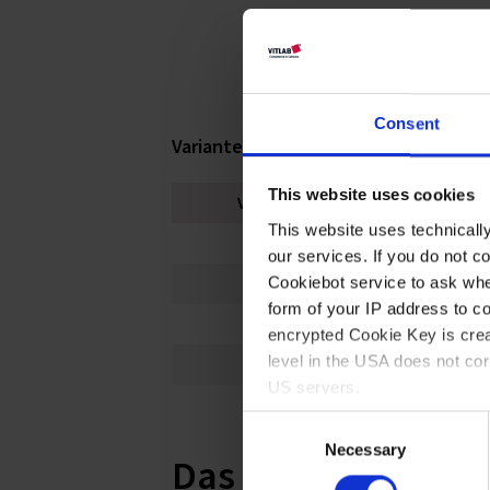
Consent
Varianten / Größen
This website uses cookies
Volumen ml
Gewin
This website uses technicall
100
GL 25
our services. If you do not c
Cookiebot service to ask whe
250
GL 28
form of your IP address to 
500
GL 32
encrypted Cookie Key is crea
level in the USA does not co
1000
GL 32
US servers.
Consent
For more information on cook
Necessary
Selection
Das könnte Sie auc