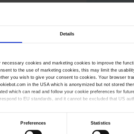
Details
de
Länge mm
Breite mm
y necessary cookies and marketing cookies to improve the functi
265
210
onsent to the use of marketing cookies, this may limit the usabili
ther you wish to give your consent to cookies. Your browser tra
355
225
cookiebot.com in the USA which is anonymized but not stored th
355
225
ted which can read and follow your cookie preferences for future
rrespond to EU standards, and it cannot be excluded that US aut
460
290
ies and the use of your personal data please visit our
data priv
Preferences
Statistics
h interessieren