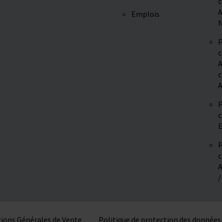
c
A
Emplois
N
P
c
A
c
A
P
c
E
P
c
A
/
ions Générales de Vente
Politique de protection des données