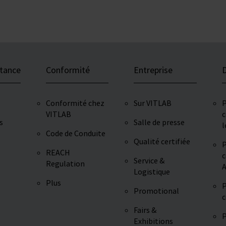
stance
Conformité
Entreprise
D
Conformité chez
Sur VITLAB
P
VITLAB
c
s
Salle de presse
l
Code de Conduite
Qualité certifiée
P
REACH
c
Service &
Regulation
A
Logistique
Plus
P
Promotional
c
Fairs &
P
Exhibitions