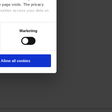
 page visits. The privacy
horities access your data on
acy statement
.
Marketing
Allow all cookies