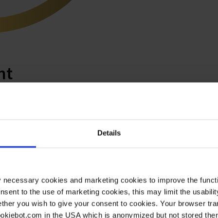
nt
able
Details
vec succès au classement de
n EcoVadis. Selon EcoVadis,
eures entreprises comparables
 d'or.
y necessary cookies and marketing cookies to improve the functi
onsent to the use of marketing cookies, this may limit the usabili
dis
ther you wish to give your consent to cookies. Your browser tra
cookiebot.com in the USA which is anonymized but not stored th