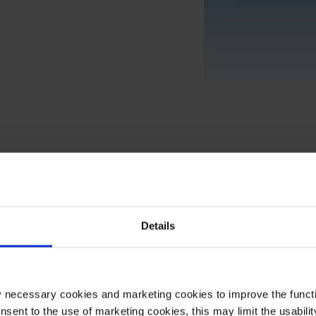
UE
12
Details
12
12
12
y necessary cookies and marketing cookies to improve the functi
onsent to the use of marketing cookies, this may limit the usabili
12