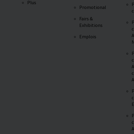
Plus
P
Promotional
c
Fairs &
P
Exhibitions
c
A
Emplois
N
P
c
A
c
A
P
c
E
P
c
A