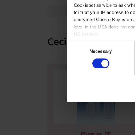
Cookiebot service to ask whe
GL 63
form of your IP address to 
encrypted Cookie Key is crea
level in the USA does not co
US servers.
Ceci pourrait vous 
Consent
For more information on cook
Necessary
Selection
Imprint
Pissettes, PP