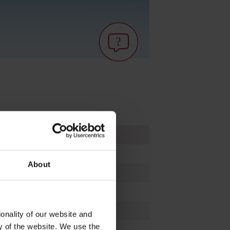
Réf.
833101
About
833102
833203
833301
onality of our website and
ty of the website. We use the
833302