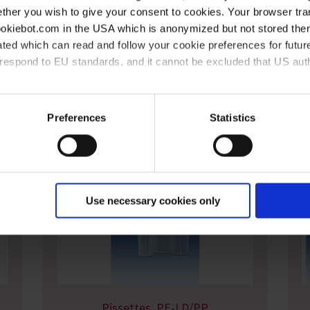
ther you wish to give your consent to cookies. Your browser tra
12
cookiebot.com in the USA which is anonymized but not stored th
ted which can read and follow your cookie preferences for future
rrespond to EU standards, and it cannot be excluded that US aut
intéresser aussi
ies and the use of your personal data please visit our
data priv
Preferences
Statistics
Use necessary cookies only
Pissettes, PE-LD/PP