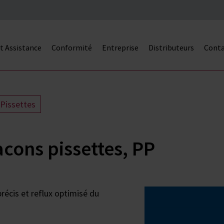
et Assistance
Conformité
Entreprise
Distributeurs
Cont
 Pissettes
acons pissettes, PP
précis et reflux optimisé du