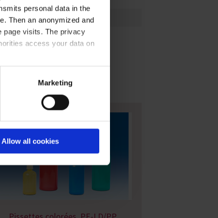
nsmits personal data in the
833403
ere. Then an anonymized and
 page visits. The privacy
horities access your data on
acy statement
.
Marketing
Allow all cookies
Pissettes colorées, PE-LD/PP