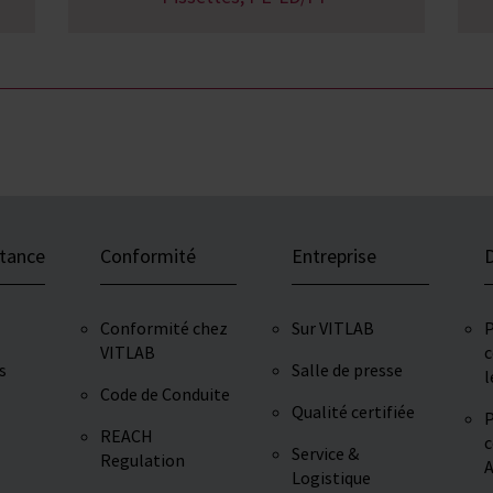
stance
Conformité
Entreprise
D
Conformité chez
Sur VITLAB
P
VITLAB
c
s
Salle de presse
l
Code de Conduite
Qualité certifiée
P
REACH
c
Service &
Regulation
A
Logistique