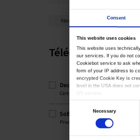
Consent
Filtre Ø 50 mm pour entonnoirs 41794,
This website uses cookies
Téléchargements p
This website uses technicall
our services. If you do not c
Cookiebot service to ask whe
form of your IP address to 
encrypted Cookie Key is crea
Declaration of conformity (fo
level in the USA does not co
Certificats de conformité | pdf | 302 
US servers.
Consent
For more information on cook
Necessary
Selection
SoBSE_TSE Large Funnel PP
Product Statements | pdf | 191 KB
Imprint