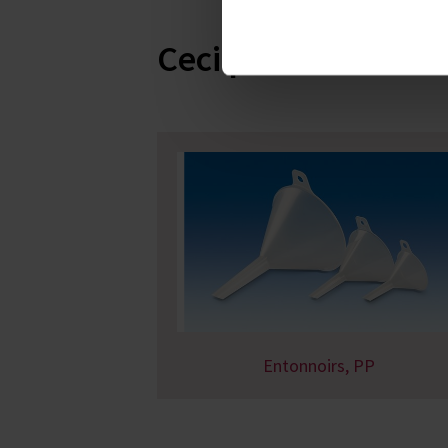
Ceci pourrait vous 
Entonnoirs, PP