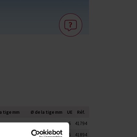
la tige mm
Ø de la tige mm
UE
Réf.
6
41794
6
41894