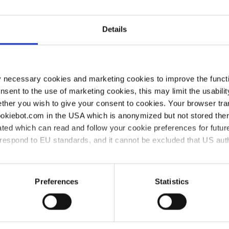
12500
360
440
31
Details
 41894
-1
-1
50
our ce produit
y necessary cookies and marketing cookies to improve the functi
onsent to the use of marketing cookies, this may limit the usabili
ther you wish to give your consent to cookies. Your browser tra
cookiebot.com in the USA which is anonymized but not stored th
ted which can read and follow your cookie preferences for future
od)
rrespond to EU standards, and it cannot be excluded that US aut
FR
|
EN
|
DE
|
ES
KB
ies and the use of your personal data please visit our
data priv
Preferences
Statistics
FR
|
EN
|
DE
|
ES