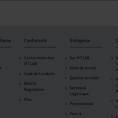
stance
Conformité
Entreprise
D
Conformité chez
Sur VITLAB
P
VITLAB
c
s
Salle de presse
l
Code de Conduite
Qualité certifiée
P
REACH
c
Service &
Regulation
A
Logistique
Plus
P
Promotional
c
Fairs &
P