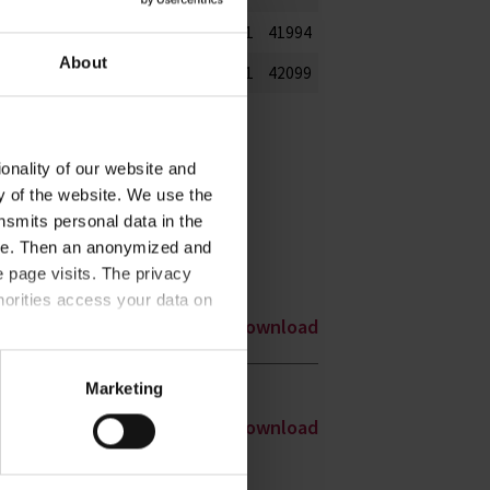
1
41994
About
-1
1
42099
onality of our website and
ty of the website. We use the
nsmits personal data in the
ere. Then an anonymized and
 page visits. The privacy
horities access your data on
Download
acy statement
.
Marketing
Download