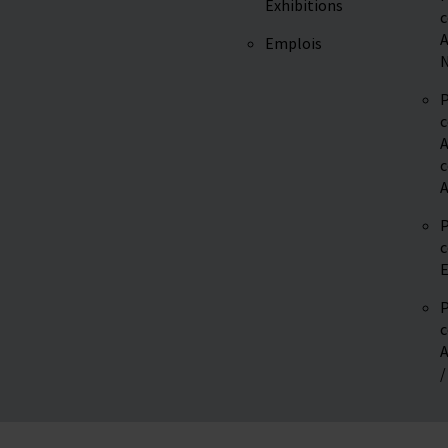
Exhibitions
c
A
Emplois
N
P
c
A
c
A
P
c
E
P
c
A
/