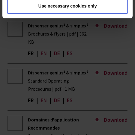
produit
Use necessary cookies only
Download
Dispenser genius² & simplex²
Brochures & flyers | pdf | 362
KB
FR
|
EN
|
DE
|
ES
Download
Dispenser genius² & simplex²
Standard Operating
Procedures | pdf | 1 MB
FR
|
EN
|
DE
|
ES
Download
Domaines d'application
Recommandes