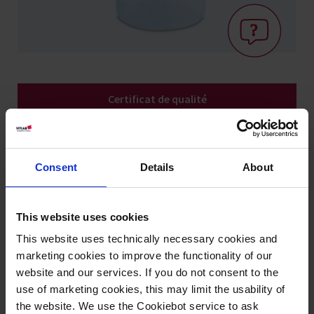
Certificat de qualité
Vidéos de
Savoir: Dosage
Consent
Details
About
produits
This website uses cookies
Variantes / Tailles
This website uses technically necessary cookies and
marketing cookies to improve the functionality of our
Volume
Subdivision
E ≤ ±
Exactitude ≤ ±
CV ≤
website and our services. If you do not consent to the
UE
Réf.
ml
ml
%
µl
%
use of marketing cookies, this may limit the usability of
the website. We use the Cookiebot service to ask
1,0
-
0,5
10
0,1
1
1622502