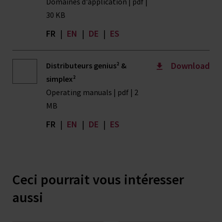
Domaines d'application | pdf |
30 KB
FR
|
EN
|
DE
|
ES
Download
Distributeurs genius² &
simplex²
Operating manuals | pdf | 2
MB
FR
|
EN
|
DE
|
ES
Ceci pourrait vous intéresser
aussi