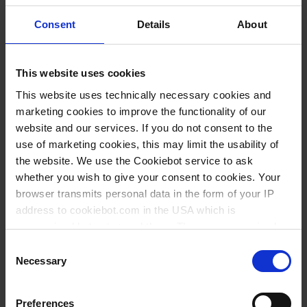
reproductible que vous exigez. VITLAB s’est
spécialisé dans le dosage et le titrage de volumes
Consent
Details
About
précis et vous propose une grande variété de
burettes classiques, d’appareils de titrage et de
This website uses cookies
burettes pour bouteilles sophistiquées pour l’analyse
This website uses technically necessary cookies and
volumétrique. Grâce à une technique innovante,
marketing cookies to improve the functionality of our
notre burette pour bouteilles VITLAB® continuous
website and our services. If you do not consent to the
vous permet de titrer en continu et d’obtenir
use of marketing cookies, this may limit the usability of
rapidement et confortablement des résultats précis.
the website. We use the Cookiebot service to ask
whether you wish to give your consent to cookies. Your
browser transmits personal data in the form of your IP
address to cookiebot.com in the USA which is
anonymized but not stored there. Then an anonymized
and encrypted Cookie Key is created which can read and
Consent
follow your cookie preferences for future page visits. The
Necessary
Selection
privacy level in the USA does not correspond to EU
standards, and it cannot be excluded that US authorities
VITLAB®
Preferences