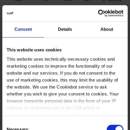
1000
100
120
147
6
614081
2000
200
149
187
6
615081
Consent
Details
About
3000
250
170
212
4
616081
5000
500
203
247
4
617081
This website uses cookies
10 ml, 150 ml, 400 ml, 600 ml: Variantes en complément de la
This website uses technically necessary cookies and
norme ISO 7056
marketing cookies to improve the functionality of our
website and our services. If you do not consent to the
use of marketing cookies, this may limit the usability of
Téléchargements pour ce
the website. We use the Cookiebot service to ask
whether you wish to give your consent to cookies. Your
produit
browser transmits personal data in the form of your IP
address to cookiebot.com in the USA which is
anonymized but not stored there. Then an anonymized
Download
Declaration of conformity
and encrypted Cookie Key is created which can read and
Consent
follow your cookie preferences for future page visits. The
(food)
Necessary