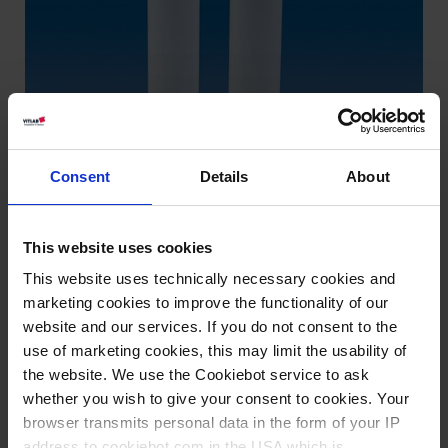
Consent
Details
About
This website uses cookies
This website uses technically necessary cookies and
marketing cookies to improve the functionality of our
website and our services. If you do not consent to the
use of marketing cookies, this may limit the usability of
the website. We use the Cookiebot service to ask
whether you wish to give your consent to cookies. Your
Savoir: Produits
browser transmits personal data in the form of your IP
en plastique
address to cookiebot.com in the USA which is