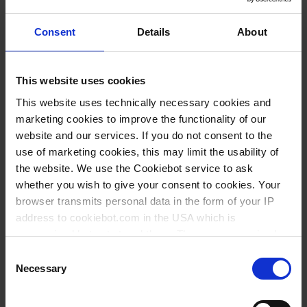
Consent
Details
About
This website uses cookies
This website uses technically necessary cookies and
marketing cookies to improve the functionality of our
website and our services. If you do not consent to the
use of marketing cookies, this may limit the usability of
the website. We use the Cookiebot service to ask
whether you wish to give your consent to cookies. Your
browser transmits personal data in the form of your IP
address to cookiebot.com in the USA which is
anonymized but not stored there. Then an anonymized
Variantes / Tailles
and encrypted Cookie Key is created which can read and
Consent
follow your cookie preferences for future page visits. The
Necessary
Selection
privacy level in the USA does not correspond to EU
Pour Ø
Longueur
Largeur
Hauteur
Positions
UE
Réf.
standards, and it cannot be excluded that US authorities
jusqu'à mm
mm
mm
mm