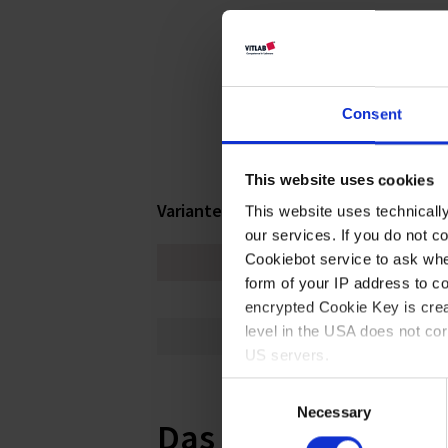
Consent
This website uses cookies
Varianten / Größen
This website uses technicall
our services. If you do not c
Cookiebot service to ask whe
Länge m
form of your IP address to 
130
encrypted Cookie Key is crea
level in the USA does not co
150
US servers.
Consent
For more information on cook
Necessary
Selection
Das könnte Sie auc