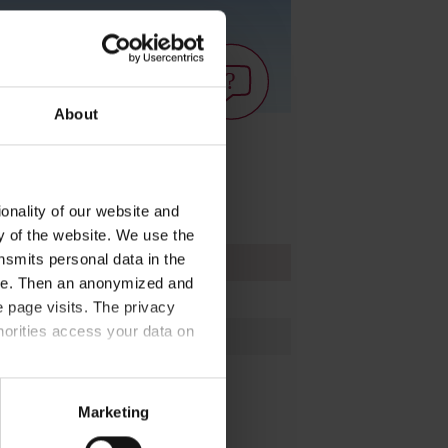
About
onality of our website and
ty of the website. We use the
nsmits personal data in the
Art.-Nr.
ere. Then an anonymized and
67895
 page visits. The privacy
horities access your data on
67995
acy statement
.
Marketing