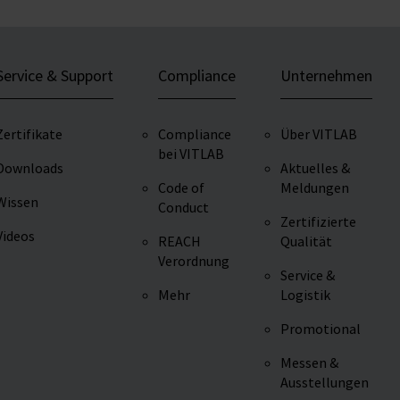
Service & Support
Compliance
Unternehmen
Zertifikate
Compliance
Über VITLAB
bei VITLAB
Downloads
Aktuelles &
Code of
Meldungen
Wissen
Conduct
Zertifizierte
Videos
REACH
Qualität
Verordnung
Service &
Mehr
Logistik
Promotional
Messen &
Ausstellungen