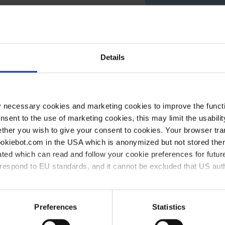
Details
y necessary cookies and marketing cookies to improve the functi
onsent to the use of marketing cookies, this may limit the usabili
ther you wish to give your consent to cookies. Your browser tra
m
VE
cookiebot.com in the USA which is anonymized but not stored th
10
ted which can read and follow your cookie preferences for future
rrespond to EU standards, and it cannot be excluded that US aut
10
ies and the use of your personal data please visit our
data priv
Preferences
Statistics
h interessieren