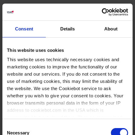
Varianten / Größen
Consent
Details
About
Volumen ml
Länge mm
VE
Art.-Nr.
2
80
12
39194
This website uses cookies
5
70
12
39294
This website uses technically necessary cookies and
10
110
12
39394
marketing cookies to improve the functionality of our
website and our services. If you do not consent to the
25
140
12
39494
use of marketing cookies, this may limit the usability of
50
170
12
39594
the website. We use the Cookiebot service to ask
whether you wish to give your consent to cookies. Your
100
220
12
39694
browser transmits personal data in the form of your IP
250
270
6
39794
address to cookiebot.com in the USA which is
anonymized but not stored there. Then an anonymized
500
330
6
39894
and encrypted Cookie Key is created which can read and
Consent
1000
400
6
39994
follow your cookie preferences for future page visits. The
Necessary
Selection