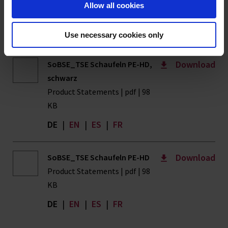
Allow all cookies
KB
DE
|
EN
|
ES
|
FR
Use necessary cookies only
Download
SoBSE_TSE Schaufeln PE-HD,
schwarz
Product Statements | pdf | 98
KB
DE
|
EN
|
ES
|
FR
Download
SoBSE_TSE Schaufeln PE-HD
Product Statements | pdf | 98
KB
DE
|
EN
|
ES
|
FR