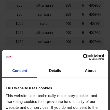
750
ultramarin
350
6
406950
750
schwarz
350
6
406944
1250
natur
400
6
40793
1250
ultramarin
400
6
407950
1250
schwarz
400
6
407944
Downloads für dieses Produkt
Consent
Details
About
Lebensmittelkonformitätserklärung
This website uses cookies
(ultramarinblau)
This website uses technically necessary cookies and
Konformitätserklärungen | pdf | 332 KB
marketing cookies to improve the functionality of our
Download
website and our services. If you do not consent to the