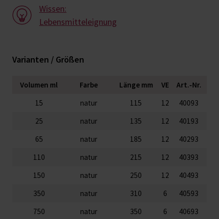
Wissen:
Lebensmitteleignung
Varianten / Größen
Volumen ml
Farbe
Länge mm
VE
Art.-Nr.
15
natur
115
12
40093
25
natur
135
12
40193
65
natur
185
12
40293
110
natur
215
12
40393
150
natur
250
12
40493
350
natur
310
6
40593
750
natur
350
6
40693