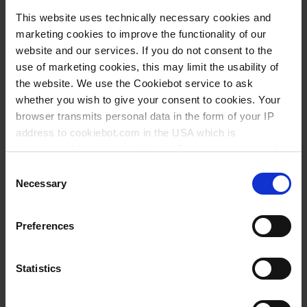
Anwendungen die ideale Alternative zu
This website uses technically necessary cookies and
konventionellem Braunglas und
marketing cookies to improve the functionality of our
website and our services. If you do not consent to the
herkömmlichen eingefärbten
use of marketing cookies, this may limit the usability of
Kunststoffgefäßen.
the website. We use the Cookiebot service to ask
whether you wish to give your consent to cookies. Your
browser transmits personal data in the form of your IP
address to cookiebot.com in the USA which is
anonymized but not stored there. Then an anonymized
Einsatzfelder
and encrypted Cookie Key is created which can read and
Consent
follow your cookie preferences for future page visits. The
Necessary
Selection
privacy level in the USA does not correspond to EU
In vielen Anwendungsfeldern wird mit
standards, and it cannot be excluded that US authorities
lichtempfindlichen Substanzen gearbeitet – also
Preferences
access your data on US servers.
solchen, die sich durch Licht verändern oder
zersetzen. Dazu gehören etwa Silbersalze
For more information on cookies and the use of your
Statistics
(Silberchlorid, Silbernitrat), Iodlösungen oder
personal data please visit our
data privacy statement
.
pharmazeutische Wirkstoffe. In Laboratorien gibt es