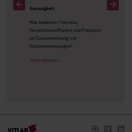
Genauigkeit
Dosier
Was bedeuten Toleranz,
Das Abf
r
Variationskoeffizient und Präzision
großen
äte
im Zusammenhang mit
Labor 
iche
Volumenmessungen?
mehr e
mehr erfahren