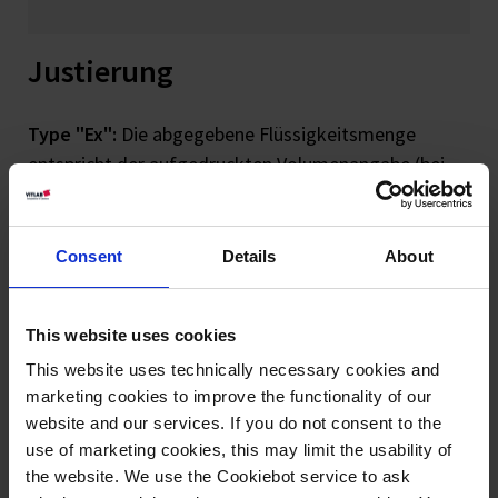
Justierung
Type "Ex":
Die abgegebene Flüssigkeitsmenge
entspricht der aufgedruckten Volumenangabe (bei
Pipetten und Büretten).
Type "In":
Die aufgenommene Flüssigkeitsmenge
Consent
Details
About
entspricht der aufgedruckten Volumenangabe (bei
Messkolben und Messzylindern).
This website uses cookies
This website uses technically necessary cookies and
VITLAB justiert jeden einzelnen Messkolben
marketing cookies to improve the functionality of our
individuell auf Einguss (In) bei einer
website and our services. If you do not consent to the
Bezugstemperatur von 20 °C. Aufgrund der
use of marketing cookies, this may limit the usability of
hydrophoben Eigenschaften des Materials entspricht
the website. We use the Cookiebot service to ask
bei Volumenmessgeräten aus Kunststoff bei