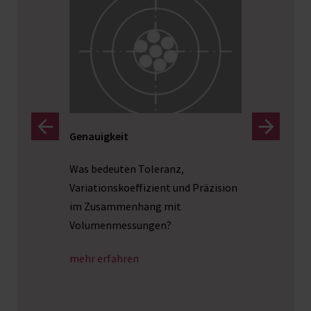
Genauigkeit
Dosier
Was bedeuten Toleranz,
Das Abf
r
Variationskoeffizient und Präzision
großen
äte
im Zusammenhang mit
Labor 
iche
Volumenmessungen?
mehr e
mehr erfahren